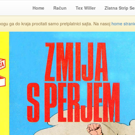
Home
Račun
Tex Willer
Zlatna Strip Se
mogu ga do kraja procitati samo pretplatnici sajta. Na nasoj
home strani