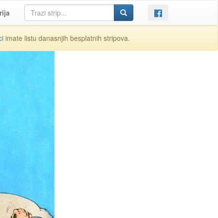
rija
ci
imate listu danasnjih besplatnih stripova.