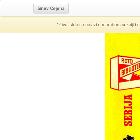
Gnev Cejena
* Ovaj strip se nalazi u members sekciji i 