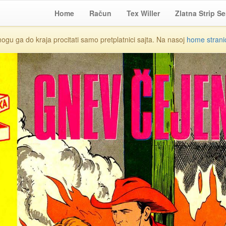
Home
Račun
Tex Willer
Zlatna Strip Se
mogu ga do kraja procitati samo pretplatnici sajta. Na nasoj
home strani