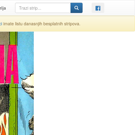
rija
ci
imate listu danasnjih besplatnih stripova.