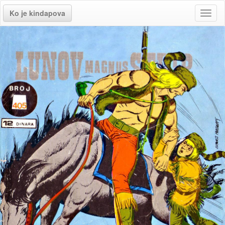
Ko je kindapova
Toggl
naviga