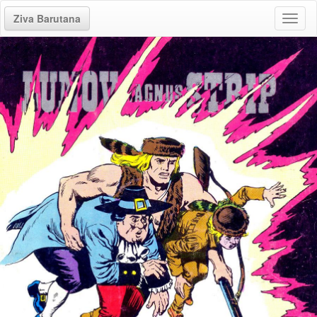
Ziva Barutana
Toggl
naviga