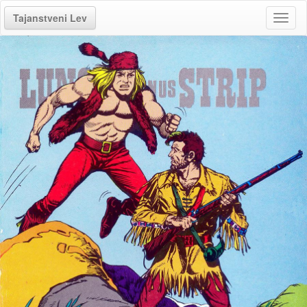
Tajanstveni Lev
Toggl
naviga