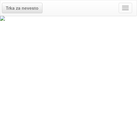
Trka za nevesto
Toggl
naviga