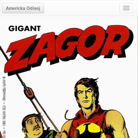
Americka Odisej
Toggl
naviga