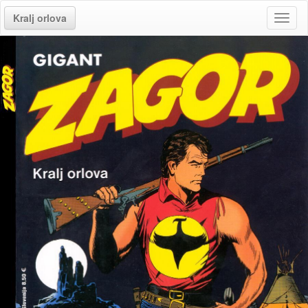
Kralj orlova
Toggl
naviga