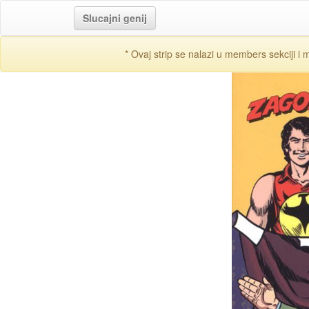
Slucajni genij
* Ovaj strip se nalazi u members sekciji i 