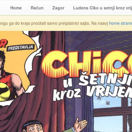
Home
Račun
Zagor
Ludens Ciko u setnji kroz vri
mogu ga do kraja procitati samo pretplatnici sajta. Na nasoj
home strani