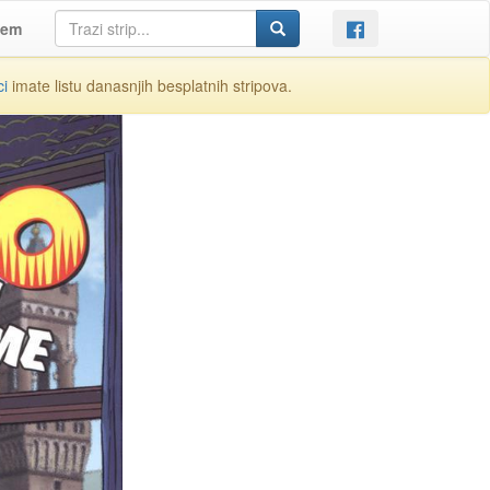
jem
ci
imate listu danasnjih besplatnih stripova.