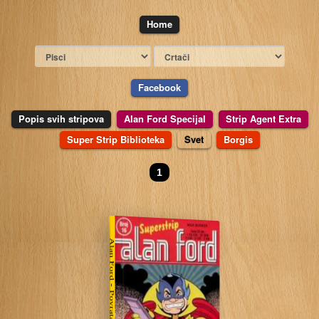
Home
Facebook
Popis svih stripova
Alan Ford Specijal
Strip Agent Extra
Super Strip Biblioteka
Svet
Borgis
1
Alan Ford - Povratak Ante...
Pisac:
Crtač:
<
>