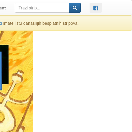
ant
ci
imate listu danasnjih besplatnih stripova.