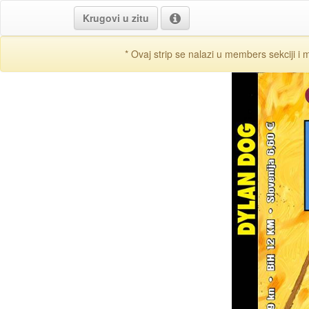
Krugovi u zitu
* Ovaj strip se nalazi u members sekciji i 