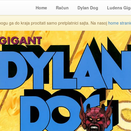
Home
Račun
Dylan Dog
Ludens Gig
mogu ga do kraja procitati samo pretplatnici sajta. Na nasoj
home strani