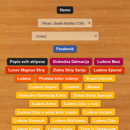
Home
Facebook
Popis svih stripova
Slobodna Dalmacija
Ludens Maxi
Lunov Magnus Strip
Zlatna Strip Serija
Ludens Special
Ludens
Piratska kolor izdanja
Veseli Cetvrtak
Ludens Gigant
Libellus
Abaton
Slobodna Dalmacija Extra
Zlatna Serija Specijal
Ludens Extra
Ludens Ciko u boji
Ludens Ciko u setnji kroz vrijem
Ludens korijeni
Ludens Almanah
Ludens Biblioteka
Ludens Ciko
Ludens Klasik
Ludens Kolor
Price iz Darkwooda