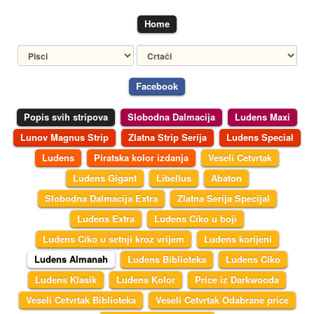
Home
Facebook
Popis svih stripova
Slobodna Dalmacija
Ludens Maxi
Lunov Magnus Strip
Zlatna Strip Serija
Ludens Special
Ludens
Piratska kolor izdanja
Veseli Cetvrtak
Ludens Gigant
Libellus
Abaton
Slobodna Dalmacija Extra
Zlatna Serija Specijal
Ludens Extra
Ludens Ciko u boji
Ludens Ciko u setnji kroz vrijem
Ludens korijeni
Ludens Almanah
Ludens Biblioteka
Ludens Ciko
Ludens Klasik
Ludens Kolor
Price iz Darkwooda
Veseli Cetvrtak Biblioteka
Veseli Cetvrtak Odabrane price