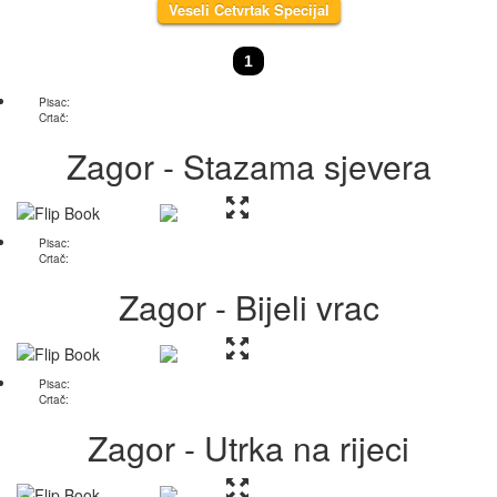
Veseli Cetvrtak Specijal
1
Pisac:
Crtač:
Zagor - Stazama sjevera
Pisac:
Crtač:
Zagor - Bijeli vrac
Pisac:
Crtač:
Zagor - Utrka na rijeci