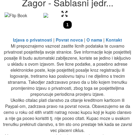
Zagor - Sablasni jedr...
1
Izjava o privatnosti
|
Povrat novca
|
O nama
|
Kontakt
Mi prepoznajemo vaznost zastite licnih podataka te cuvamo
privatnost posjetitelja svoje stranice. Sve informacije koje posjetitelj
posalje ili budu automatski zabiljezene, koriste se jedino i iskljucivo
u skladu s ovom izjavom. Sve licne podatke, a posebno adrese
elektronicke poste, koje posjetitelj posalje kroz registraciju ili
logovanje, tretiramo kao poslovnu tajnu i ne dijelimo s trecim
stranama. Takodjer zadrzavavo pravo da u bilo kojem trenutku
promijenimo izjavu o privatnosti, zbog toga se posjetiteljima
preporucuje periodicna provjeru izjave.
Ukoliko citalac plati clanstvo za citanje kreditnom karticom ili
Paypal-om, zadrzava pravo na povrat novca. Obavezujemo se da
cemo u roku od 48h vratiti natrag novac kupcu koji je kupio clansvo
a nije ga poceo koristiti tj. nije poceo citati. Kupac moze u svakom
trenutku prekinuti clanstvo, s tim sto ono prestaje tek kada se zavrsi
vec placeni ciklus.